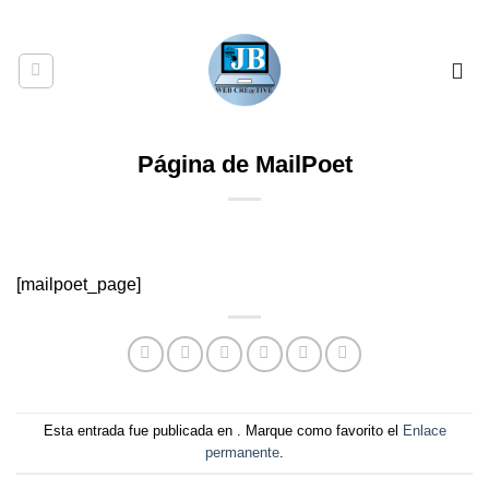
Saltar
CONTACTAR
24/7
+593963388671
al
contenido
Página de MailPoet
[mailpoet_page]
Esta entrada fue publicada en . Marque como favorito el
Enlace
permanente
.