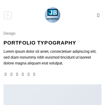
Saltar
CONTACTAR
24/7
+593963388671
al
contenido
Design
PORTFOLIO TYPOGRAPHY
Lorem ipsum dolor sit amet, consectetuer adipiscing elit,
sed diam nonummy nibh euismod tincidunt ut laoreet
dolore magna aliquam erat volutpat.